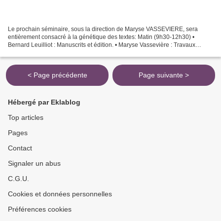
Le prochain séminaire, sous la direction de Maryse VASSEVIERE, sera
entièrement consacré à la génétique des textes: Matin (9h30-12h30) •
Bernard Leuilliot : Manuscrits et édition. • Maryse Vassevière : Travaux
pratiques sur le manuscrit de Théâtre/Roman...
< Page précédente
Page suivante >
Hébergé par Eklablog
Top articles
Pages
Contact
Signaler un abus
C.G.U.
Cookies et données personnelles
Préférences cookies