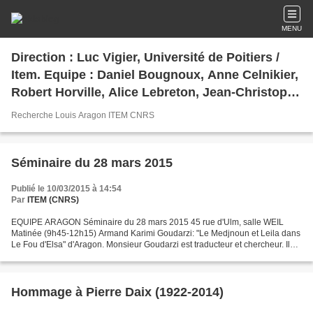
MENU
Direction : Luc Vigier, Université de Poitiers /
Item. Equipe : Daniel Bougnoux, Anne Celnikier,
Robert Horville, Alice Lebreton, Jean-Christophe
Legendre, Velimir Mladenovic, Jean-François
Recherche Louis Aragon ITEM CNRS
Rabain, Georges Sebbag, Virginia Tentindo,
Maryse Vassevière.
Séminaire du 28 mars 2015
Publié le 10/03/2015 à 14:54
Par
ITEM (CNRS)
EQUIPE ARAGON Séminaire du 28 mars 2015 45 rue d'Ulm, salle WEIL
Matinée (9h45-12h15) Armand Karimi Goudarzi: "Le Medjnoun et Leila dans
Le Fou d'Elsa" d'Aragon. Monsieur Goudarzi est traducteur et chercheur. Il
travaille actuellement comme rédacteur...
Hommage à Pierre Daix (1922-2014)