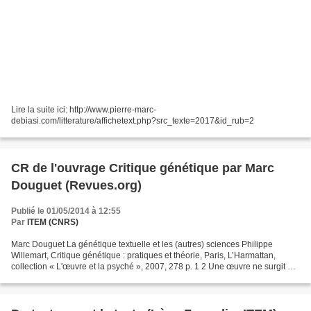
Lire la suite ici: http://www.pierre-marc-
debiasi.com/litterature/affichetext.php?src_texte=2017&id_rub=2
CR de l'ouvrage Critique génétique par Marc
Douguet (Revues.org)
Publié le 01/05/2014 à 12:55
Par
ITEM (CNRS)
Marc Douguet La génétique textuelle et les (autres) sciences Philippe
Willemart, Critique génétique : pratiques et théorie, Paris, L’Harmattan,
collection « L'œuvre et la psyché », 2007, 278 p. 1 2 Une œuvre ne surgit en
un instant du néant : le processus...